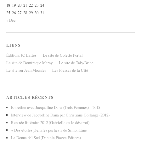
18
19
20
21
22
23
24
25
26
27
28
29
30
31
« Déc
LIENS
Éditions JC Lattès
Le site de Colette Portal
Le site de Dominique Marny
Le site de Taly-Brice
Le site sur Jean Mounier
Les Presses de la Cité
ARTICLES RÉCENTS
Entretien avec Jacqueline Dana (Trois Femmes) – 2015
Interview de Jacqueline Dana par Christiane Collange (2012)
Rentrée littéraire 2012 (Gabrielle ou le désarroi)
« Des étoiles plein les poches » de Simon Eine
La Donna del Sud (Daniela Piazza Editore)