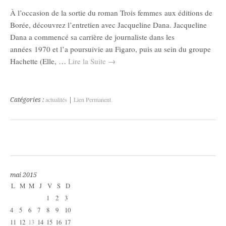
À l’occasion de la sortie du roman Trois femmes aux éditions de
Borée, découvrez l’entretien avec Jacqueline Dana. Jacqueline
Dana a commencé sa carrière de journaliste dans les
années 1970 et l’a poursuivie au Figaro, puis au sein du groupe
Hachette (Elle, …
Lire la Suite
→
actualités
Lien Permanent
Catégories :
|
mai 2015
L
M
M
J
V
S
D
1
2
3
4
5
6
7
8
9
10
11
12
13
14
15
16
17